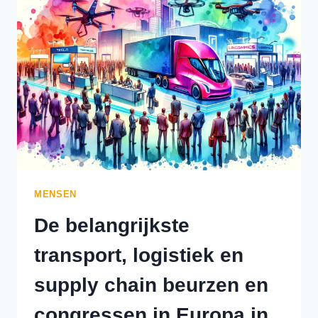
SUPPLY
CHAIN
BEURZEN
EN
CONGRESSEN
IN
NEDERLAND
EN
BELGIË
IN
2025
MENSEN
De belangrijkste
transport, logistiek en
supply chain beurzen en
congressen in Europa in