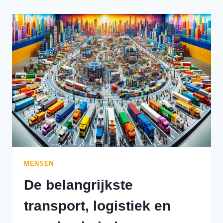
LOGISTIEK
EN
SUPPLY
CHAIN
BEURZEN
EN
CONGRESSEN
IN
EUROPA
IN
2024
MENSEN
De belangrijkste
transport, logistiek en