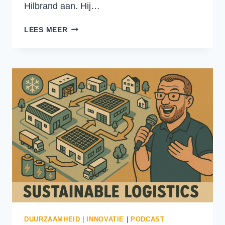
Hilbrand aan. Hij…
EEN
LEES MEER
DUURZAME
OPLOSSING
VOOR
HET
CHAUFFEURSTEKORT
DUURZAAMHEID
|
INNOVATIE
|
PODCAST