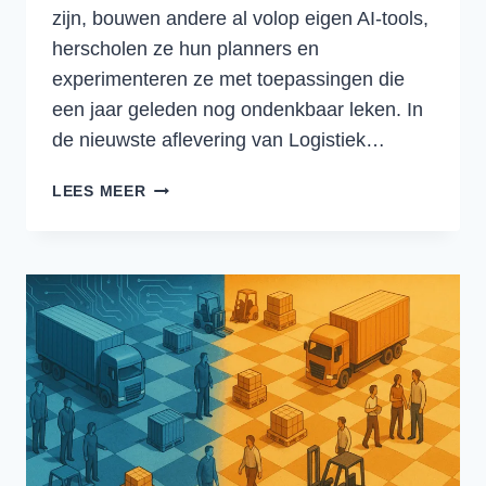
zijn, bouwen andere al volop eigen AI-tools,
herscholen ze hun planners en
experimenteren ze met toepassingen die
een jaar geleden nog ondenkbaar leken. In
de nieuwste aflevering van Logistiek…
AI
LEES MEER
IN
DE
LOGISTIEK:
WAAROM
DATA
DE
SLEUTEL
IS