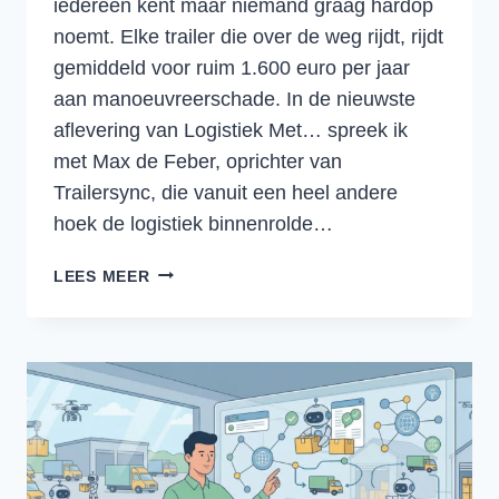
iedereen kent maar niemand graag hardop
noemt. Elke trailer die over de weg rijdt, rijdt
gemiddeld voor ruim 1.600 euro per jaar
aan manoeuvreerschade. In de nieuwste
aflevering van Logistiek Met… spreek ik
met Max de Feber, oprichter van
Trailersync, die vanuit een heel andere
hoek de logistiek binnenrolde…
MANOEUVREREN
LEES MEER
ZONDER
ZORGEN:
HOE
SLIMME
SENSOREN
TRAILERSCHADES
VOORKOMEN