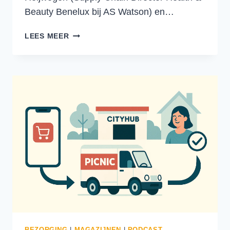
Beauty Benelux bij AS Watson) en…
SAMENWERKEN
LEES MEER
IN
DE
LOGISTIEK:
HOE
KRUIDVAT
EN
CORNELISSEN
AL
25
JAAR
INNOVEREN
BEZORGING
|
MAGAZIJNEN
|
PODCAST