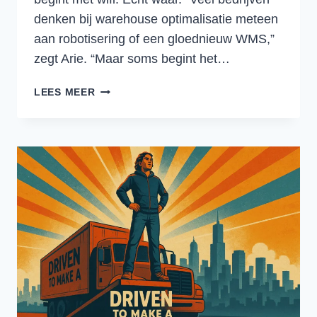
denken bij warehouse optimalisatie meteen
aan robotisering of een gloednieuw WMS,”
zegt Arie. “Maar soms begint het…
SLIMME
LEES MEER
TECHNOLOGIE
HELPT
MAGAZIJNEN
ÉN
MENSEN
VOORUIT