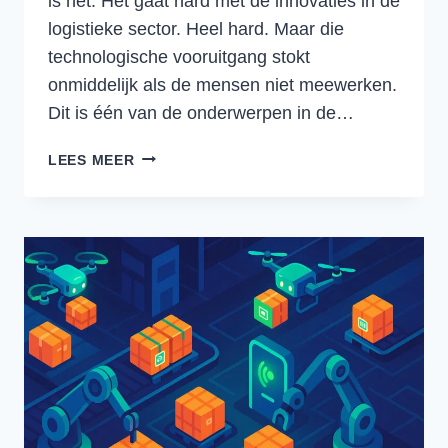
is het. Het gaat hard met de innovaties in de
logistieke sector. Heel hard. Maar die
technologische vooruitgang stokt
onmiddelijk als de mensen niet meewerken.
Dit is één van de onderwerpen in de…
HET
LEES MEER
MAGAZIJN
VAN
DE
TOEKOMST:
HOE
MAGAZIJNEN
STAPSGEWIJS
SLIMMER
WORDEN