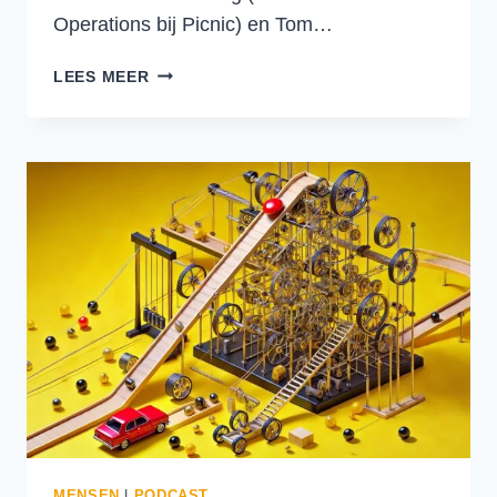
Operations bij Picnic) en Tom…
LOGISTIEKE
LEES MEER
EFFICIËNTIE
BIJ
PICNIC:
MENSEN,
TECHNOLOGIE
EN
VASTGOED.
MENSEN
|
PODCAST