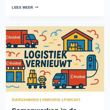
HET
LEES MEER
ANTWOORD
OP
NETCONGESTIE:
INNOVATIEVE
SAMENWERKING
DUURZAAMHEID
|
INNOVATIE
|
PODCAST