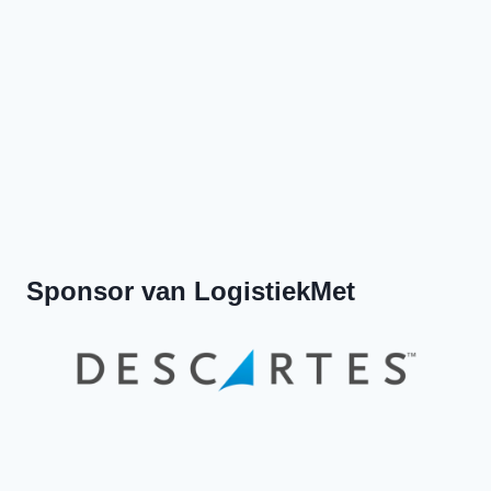
Previous
Show
Next
Episode
Episodes
Episod
Show
List
Podcast
Information
Sponsor van LogistiekMet