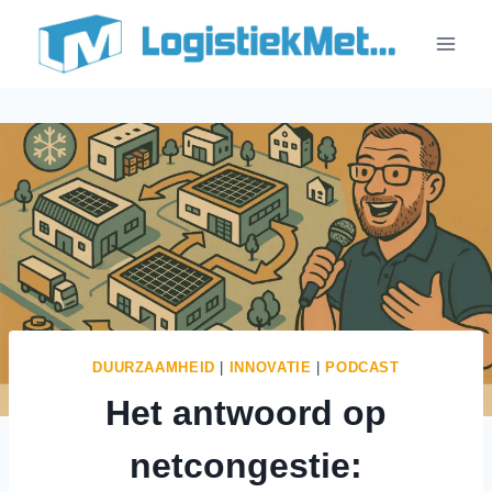
Doorgaan
naar
inhoud
DUURZAAMHEID
|
INNOVATIE
|
PODCAST
Het antwoord op
netcongestie: