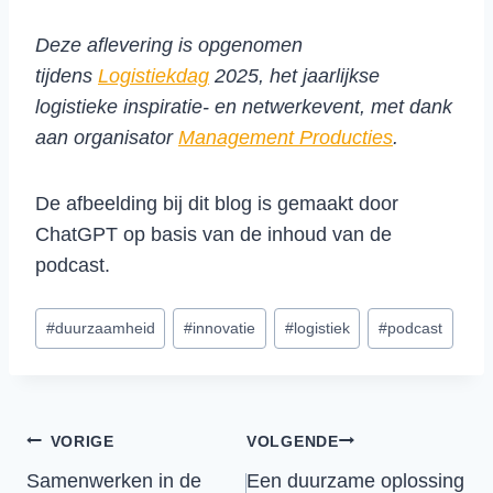
Deze aflevering is opgenomen
tijdens
Logistiekdag
2025, het jaarlijkse
logistieke inspiratie- en netwerkevent, met dank
aan organisator
Management Producties
.
De afbeelding bij dit blog is gemaakt door
ChatGPT op basis van de inhoud van de
podcast.
Bericht
#
duurzaamheid
#
innovatie
#
logistiek
#
podcast
tags:
Bericht
VORIGE
VOLGENDE
Samenwerken in de
Een duurzame oplossing
navigatie