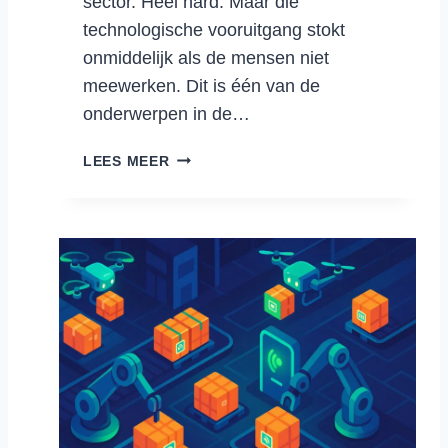
sector. Heel hard. Maar die
A
technologische vooruitgang stokt
G
onmiddelijk als de mensen niet
A
Z
meewerken. Dit is één van de
I
onderwerpen in de…
J
N
H
LEES MEER
E
E
N
T
H
M
E
A
T
G
A
A
R
Z
B
I
E
J
I
N
D
V
S
A
T