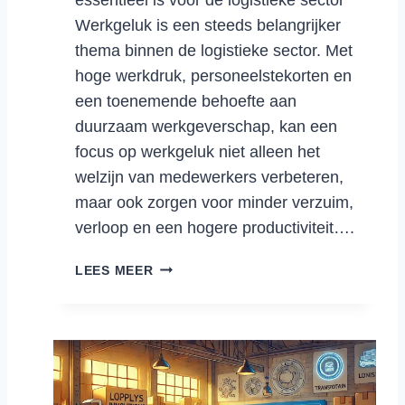
S
Werkgeluk is een steeds belangrijker
T
thema binnen de logistieke sector. Met
I
hoge werkdruk, personeelstekorten en
E
een toenemende behoefte aan
K
:
duurzaam werkgeverschap, kan een
T
focus op werkgeluk niet alleen het
E
welzijn van medewerkers verbeteren,
R
maar ook zorgen voor minder verzuim,
U
verloop en een hogere productiviteit….
G
N
V
A
LEES MEER
E
A
R
R
Z
S
U
I
I
M
M
P