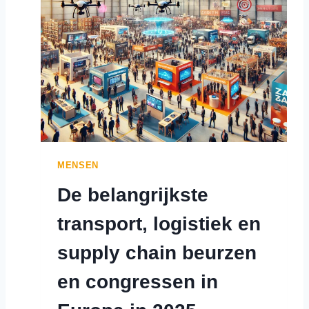
D
E
R
W
I
J
S
E
N
B
E
MENSEN
D
De belangrijkste
R
I
transport, logistiek en
J
F
supply chain beurzen
S
L
en congressen in
E
V