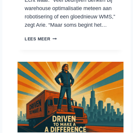
I
warehouse optimalisatie meteen aan
J
robotisering of een gloednieuw WMS,”
N
zegt Arie. “Maar soms begint het…
E
N
S
LEES MEER
S
L
T
I
A
M
P
M
S
E
G
T
E
E
W
C
I
H
J
N
S
O
S
L
L
O
I
G