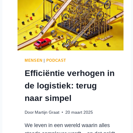
R
E
O
E
D
N
U
V
C
A
E
S
E
T
R
G
T
O
MENSEN
|
PODCAST
N
E
Efficiëntie verhogen in
A
D
A
.
de logistiek: terug
S
T
naar simpel
Z
E
Door
Martijn Graat
20 maart 2025
L
F
We leven in een wereld waarin alles
I
N