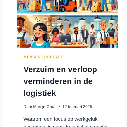
N
L
T
F
I
D
E
U
V
U
E
R
R
Z
H
A
O
A
MENSEN
|
PODCAST
G
M
Verzuim en verloop
E
B
N
E
verminderen in de
I
Z
N
O
logistiek
D
R
E
G
Door
Martijn Graat
12 februari 2025
L
E
O
N
Waarom een focus op werkgeluk
G
essentieel is voor de logistieke sector
I