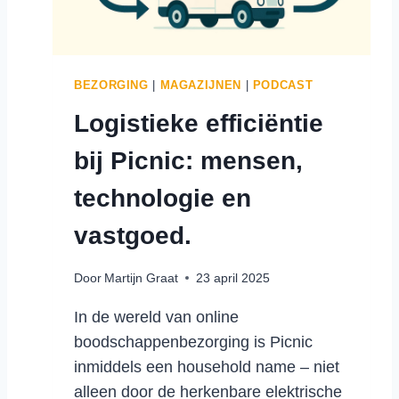
N
D
E
L
BEZORGING
|
MAGAZIJNEN
|
PODCAST
O
Logistieke efficiëntie
G
I
bij Picnic: mensen,
S
T
technologie en
I
E
vastgoed.
K
:
Door
Martijn Graat
23 april 2025
H
O
In de wereld van online
E
boodschappenbezorging is Picnic
K
R
inmiddels een household name – niet
U
alleen door de herkenbare elektrische