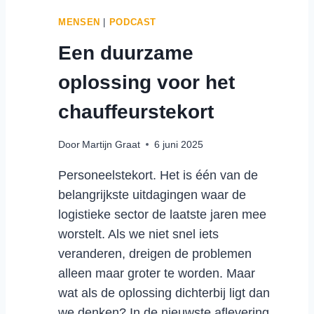
M
I
M
MENSEN
|
PODCAST
E
E
Een duurzame
H
R
E
W
oplossing voor het
L
O
P
R
chauffeurstekort
T
D
M
E
Door
Martijn Graat
6 juni 2025
A
N
G
Personeelstekort. Het is één van de
A
belangrijkste uitdagingen waar de
Z
I
logistieke sector de laatste jaren mee
J
worstelt. Als we niet snel iets
N
veranderen, dreigen de problemen
E
alleen maar groter te worden. Maar
N
É
wat als de oplossing dichterbij ligt dan
N
we denken? In de nieuwste aflevering