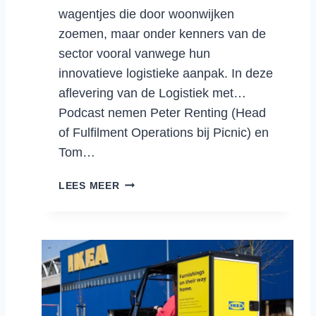
I
wagentjes die door woonwijken
D
zoemen, maar onder kenners van de
V
sector vooral vanwege hun
A
T
innovatieve logistieke aanpak. In deze
E
aflevering van de Logistiek met…
N
Podcast nemen Peter Renting (Head
C
of Fulfilment Operations bij Picnic) en
O
Tom…
R
N
L
E
LEES MEER
O
L
G
I
I
S
S
S
T
E
I
N
E
A
K
L