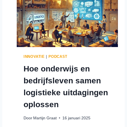
E
E
N
L
V
E
R
L
O
O
P
INNOVATIE
|
PODCAST
V
Hoe onderwijs en
E
R
bedrijfsleven samen
M
I
logistieke uitdagingen
N
D
oplossen
E
R
Door
Martijn Graat
16 januari 2025
E
N