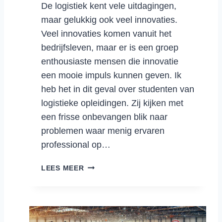
De logistiek kent vele uitdagingen,
I
maar gelukkig ook veel innovaties.
N
D
Veel innovaties komen vanuit het
E
bedrijfsleven, maar er is een groep
L
enthousiaste mensen die innovatie
O
een mooie impuls kunnen geven. Ik
G
heb het in dit geval over studenten van
I
S
logistieke opleidingen. Zij kijken met
T
een frisse onbevangen blik naar
I
problemen waar menig ervaren
E
professional op…
K
H
LEES MEER
O
E
O
N