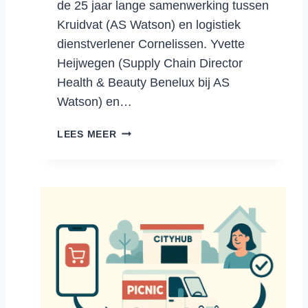
de 25 jaar lange samenwerking tussen
V
Kruidvat (AS Watson) en logistiek
E
dienstverlener Cornelissen. Yvette
S
A
Heijwegen (Supply Chain Director
M
Health & Beauty Benelux bij AS
E
Watson) en…
N
W
S
LEES MEER
E
A
R
M
K
E
I
N
N
W
G
E
R
K
E
N
I