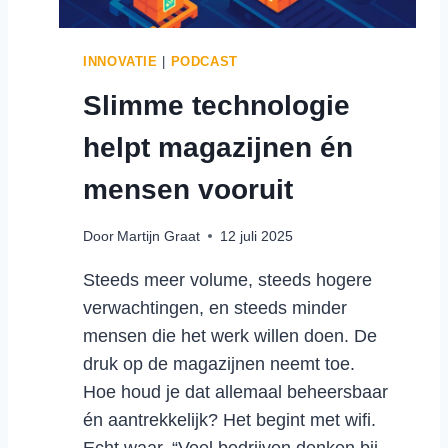
N
E
D
K
E
INNOVATIE
|
PODCAST
O
T
R
Slimme technologie
O
T
E
T
helpt magazijnen én
K
E
O
mensen vooruit
L
M
I
S
J
Door
Martijn Graat
12 juli 2025
T
F
:
G
Steeds meer volume, steeds hogere
H
A
verwachtingen, en steeds minder
O
A
E
mensen die het werk willen doen. De
N
M
druk op de magazijnen neemt toe.
A
Hoe houd je dat allemaal beheersbaar
G
én aantrekkelijk? Het begint met wifi.
A
Z
Echt waar. “Veel bedrijven denken bij