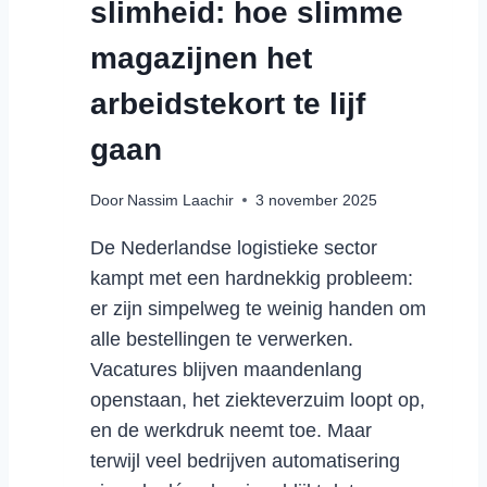
slimheid: hoe slimme
N
D
magazijnen het
E
L
arbeidstekort te lijf
O
G
gaan
I
S
Door
Nassim Laachir
3 november 2025
T
I
De Nederlandse logistieke sector
E
kampt met een hardnekkig probleem:
K
er zijn simpelweg te weinig handen om
:
K
alle bestellingen te verwerken.
A
Vacatures blijven maandenlang
N
openstaan, het ziekteverzuim loopt op,
S
en de werkdruk neemt toe. Maar
O
terwijl veel bedrijven automatisering
F
B