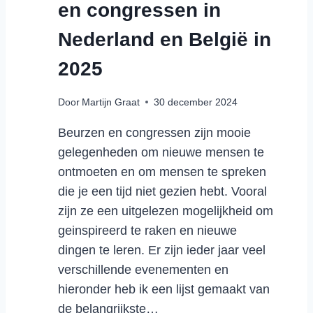
en congressen in
T
,
Nederland en België in
L
O
2025
G
I
Door
Martijn Graat
30 december 2024
S
T
Beurzen en congressen zijn mooie
I
gelegenheden om nieuwe mensen te
E
ontmoeten en om mensen te spreken
K
die je een tijd niet gezien hebt. Vooral
E
N
zijn ze een uitgelezen mogelijkheid om
S
geinspireerd te raken en nieuwe
U
dingen te leren. Er zijn ieder jaar veel
P
verschillende evenementen en
P
hieronder heb ik een lijst gemaakt van
L
Y
de belangrijkste…