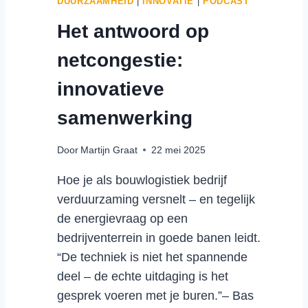
DUURZAAMHEID
|
INNOVATIE
|
PODCAST
S
Het antwoord op
I
N
netcongestie:
G
V
innovatieve
O
O
samenwerking
R
H
Door
Martijn Graat
22 mei 2025
E
T
Hoe je als bouwlogistiek bedrijf
C
verduurzaming versnelt – en tegelijk
H
A
de energievraag op een
U
bedrijventerrein in goede banen leidt.
F
“De techniek is niet het spannende
F
deel – de echte uitdaging is het
E
gesprek voeren met je buren.”– Bas
U