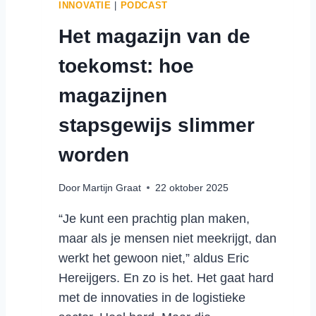
INNOVATIE
|
PODCAST
S
Het magazijn van de
L
I
toekomst: hoe
M
H
magazijnen
E
I
stapsgewijs slimmer
D
:
worden
H
O
Door
Martijn Graat
22 oktober 2025
E
S
“Je kunt een prachtig plan maken,
L
maar als je mensen niet meekrijgt, dan
I
werkt het gewoon niet,” aldus Eric
M
M
Hereijgers. En zo is het. Het gaat hard
E
met de innovaties in de logistieke
M