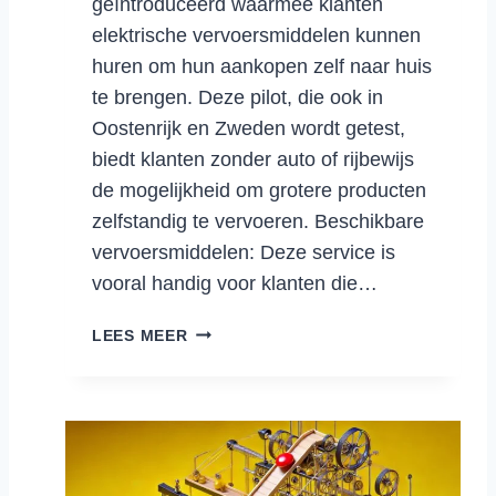
geïntroduceerd waarmee klanten
I
C
elektrische vervoersmiddelen kunnen
:
huren om hun aankopen zelf naar huis
M
te brengen. Deze pilot, die ook in
E
Oostenrijk en Zweden wordt getest,
N
biedt klanten zonder auto of rijbewijs
S
E
de mogelijkheid om grotere producten
N
zelfstandig te vervoeren. Beschikbare
,
vervoersmiddelen: Deze service is
T
vooral handig voor klanten die…
E
C
I
LEES MEER
H
K
N
E
O
A
L
I
O
N
G
T
I