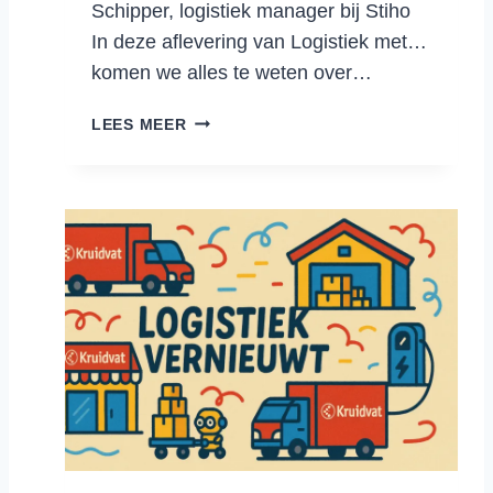
R
Schipper, logistiek manager bij Stiho
S
In deze aflevering van Logistiek met…
T
komen we alles te weten over…
E
K
H
LEES MEER
O
E
R
T
T
A
N
T
W
O
O
R
D
O
P
N
E