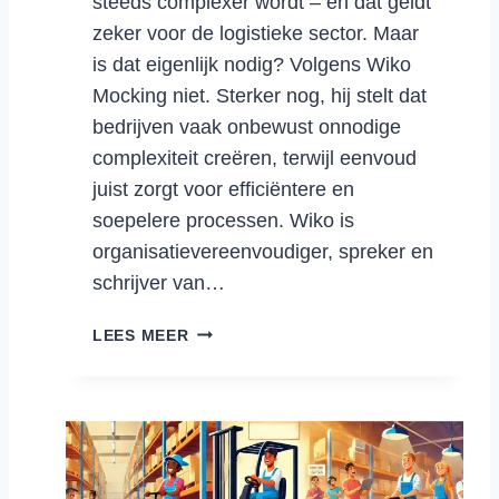
steeds complexer wordt – en dat geldt
E
zeker voor de logistieke sector. Maar
L
is dat eigenlijk nodig? Volgens Wiko
K
Mocking niet. Sterker nog, hij stelt dat
A
bedrijven vaak onbewust onnodige
A
R
complexiteit creëren, terwijl eenvoud
Z
juist zorgt voor efficiëntere en
E
soepelere processen. Wiko is
T
organisatievereenvoudiger, spreker en
T
schrijver van…
E
N
E
N
LEES MEER
F
U
F
O
I
O
C
K
I
Z
Ë
E