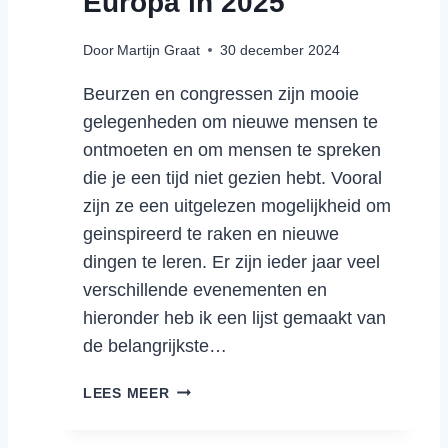
Europa in 2025
E
N
Door
Martijn Graat
30 december 2024
S
A
Beurzen en congressen zijn mooie
M
gelegenheden om nieuwe mensen te
E
ontmoeten en om mensen te spreken
N
L
die je een tijd niet gezien hebt. Vooral
O
zijn ze een uitgelezen mogelijkheid om
G
geinspireerd te raken en nieuwe
I
dingen te leren. Er zijn ieder jaar veel
S
verschillende evenementen en
T
I
hieronder heb ik een lijst gemaakt van
E
de belangrijkste…
K
E
D
LEES MEER
U
E
I
B