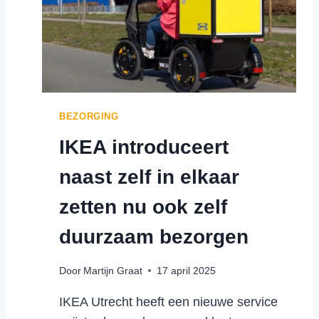
E
2
E
5
F
J
F
A
I
A
C
R
I
I
BEZORGING
Ë
N
IKEA introduceert
N
N
T
O
naast zelf in elkaar
I
V
E
E
zetten nu ook zelf
B
R
I
E
duurzaam bezorgen
J
N
P
Door
Martijn Graat
17 april 2025
I
C
IKEA Utrecht heeft een nieuwe service
N