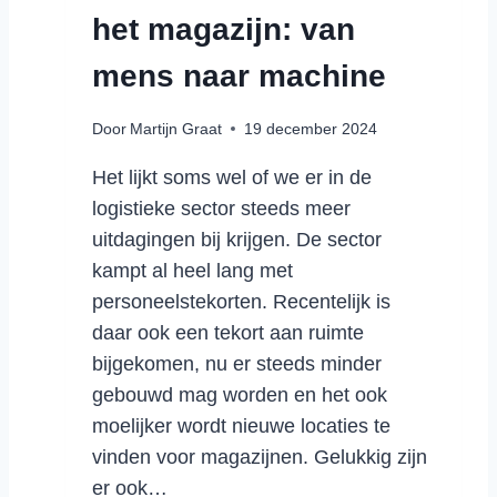
N
het magazijn: van
S
S
S
P
mens naar machine
E
O
N
R
I
Door
Martijn Graat
19 december 2024
T
N
,
Het lijkt soms wel of we er in de
E
L
U
logistieke sector steeds meer
O
R
G
uitdagingen bij krijgen. De sector
O
I
kampt al heel lang met
P
S
personeelstekorten. Recentelijk is
A
T
daar ook een tekort aan ruimte
I
I
N
E
bijgekomen, nu er steeds minder
2
K
gebouwd mag worden en het ook
0
E
moelijker wordt nieuwe locaties te
2
N
vinden voor magazijnen. Gelukkig zijn
5
S
er ook…
U