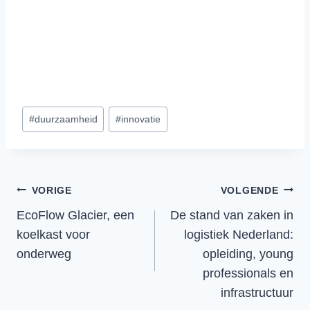
Bericht
#
duurzaamheid
#
innovatie
tags:
Bericht
VORIGE
VOLGENDE
EcoFlow Glacier, een
De stand van zaken in
navigatie
koelkast voor
logistiek Nederland:
onderweg
opleiding, young
professionals en
infrastructuur