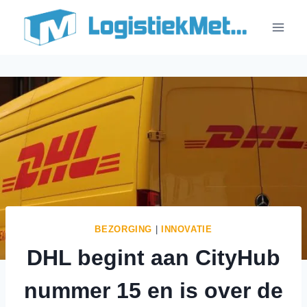
Doorgaan
naar
inhoud
BEZORGING
|
INNOVATIE
DHL begint aan CityHub
nummer 15 en is over de