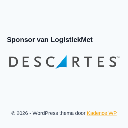
Previous
Show
Next
Episode
Episodes
Episod
Show
List
Podcast
Information
Sponsor van LogistiekMet
© 2026 - WordPress thema door
Kadence WP