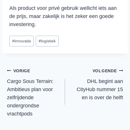
Als product voor privé gebruik wellicht iets aan
de prijs, maar zakelijk is het zeker een goede
investering.
Bericht
#
innovatie
#
logistiek
tags:
Bericht
VORIGE
VOLGENDE
Cargo Sous Terrain:
DHL begint aan
navigatie
Ambitieus plan voor
CityHub nummer 15
zelfrijdende
en is over de helft
ondergrondse
vrachtpods