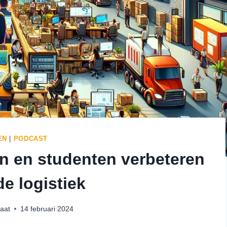
EN
|
PODCAST
en en studenten verbeteren
e logistiek
raat
14 februari 2024