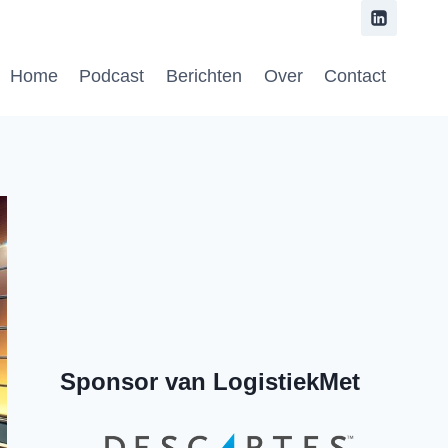
Home
Podcast
Berichten
Over
Contact
Previous
Show
Next
Episode
Episodes
Episode
Show
List
Podcast
Information
Sponsor van LogistiekMet