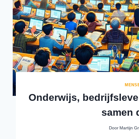
MENS
Onderwijs, bedrijfslev
samen d
Door
Martijn G