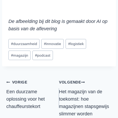
De afbeelding bij dit blog is gemaakt door AI op
basis van de aflevering
Bericht
#
duurzaamheid
#
innovatie
#
logistiek
tags:
#
magazijn
#
podcast
Bericht
VORIGE
VOLGENDE
Een duurzame
Het magazijn van de
navigatie
oplossing voor het
toekomst: hoe
chauffeurstekort
magazijnen stapsgewijs
slimmer worden