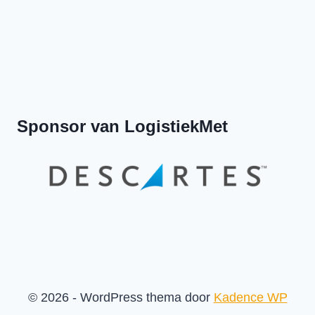
Previous
Show
Next
Episode
Episodes
Episod
Show
List
Podcast
Information
Sponsor van LogistiekMet
© 2026 - WordPress thema door
Kadence WP