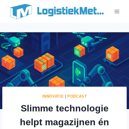
Doorgaan
naar
inhoud
INNOVATIE
|
PODCAST
Slimme technologie
helpt magazijnen én