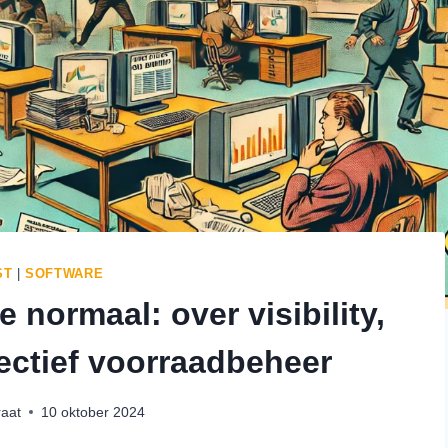
ST
|
SOFTWARE
e normaal: over visibility,
fectief voorraadbeheer
raat
10 oktober 2024