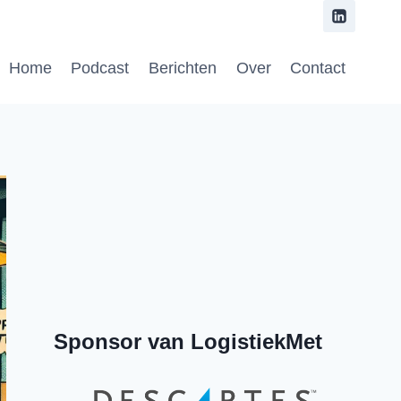
Home
Podcast
Berichten
Over
Contact
Previous
Show
Next
Episode
Episodes
Episode
Show
List
Podcast
Information
Sponsor van LogistiekMet