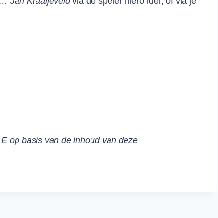
t… Jan Kraaijeveld
via de speler hieronder, of via je
LL E op basis van de inhoud van deze