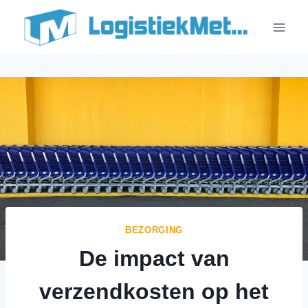
Doorgaan
naar
inhoud
BEZORGING
De impact van
verzendkosten op het