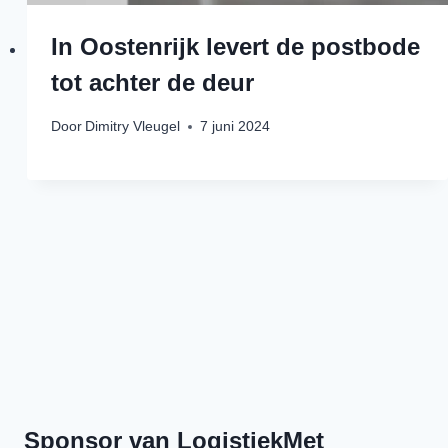
In Oostenrijk levert de postbode
tot achter de deur
Door
Dimitry Vleugel
7 juni 2024
Previous
Episode
Show
Episodes
Next
List
Episode
Show
Podcast
Information
Sponsor van LogistiekMet