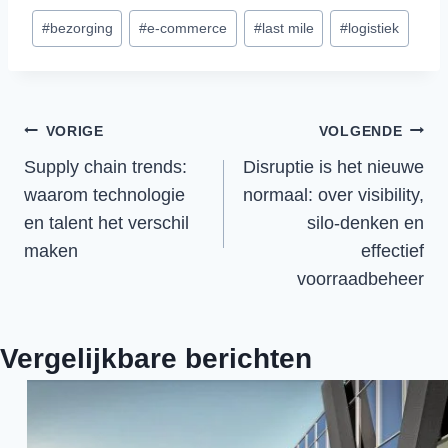
Bericht
#
bezorging
#
e-commerce
#
last mile
#
logistiek
tags:
Bericht
VORIGE
VOLGENDE
Supply chain trends:
Disruptie is het nieuwe
navigatie
waarom technologie
normaal: over visibility,
en talent het verschil
silo-denken en
maken
effectief
voorraadbeheer
Vergelijkbare berichten