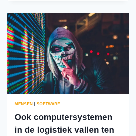
HET
NIEUWE
NORMAAL:
OVER
VISIBILITY,
SILO-
DENKEN
EN
EFFECTIEF
VOORRAADBEHEER
MENSEN
|
SOFTWARE
Ook computersystemen
in de logistiek vallen ten