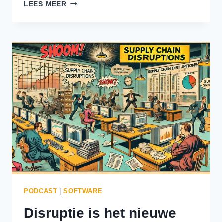
VAN
LEES MEER
EFFICIËNTE
PLANNING
TOT
MINDER
KILOMETERS:
AI
VERLEGT
DE
GRENZENVAN
DE
LOGISTIEKE
SECTOR
PODCAST
|
SOFTWARE
Disruptie is het nieuwe