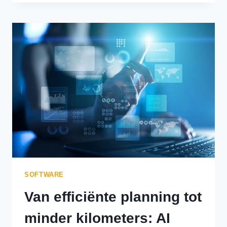
TARIEVEN
TOT
WERELDWIJDE
CONFLICTEN:
HOE
REGIONALE
VERSCHILLEN
DOUANE-
EXPEDITEURS
NAAR
AI
DRIJVEN
SOFTWARE
Van efficiënte planning tot
minder kilometers: AI