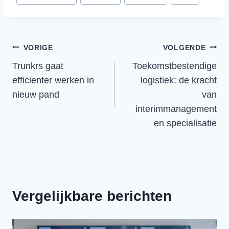
tags:
Bericht
VORIGE
VOLGENDE
Trunkrs gaat
Toekomstbestendige
navigatie
efficienter werken in
logistiek: de kracht
nieuw pand
van
interimmanagement
en specialisatie
Vergelijkbare berichten