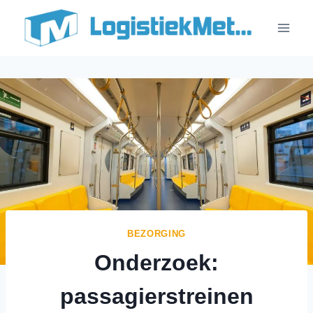
Doorgaan
naar
inhoud
BEZORGING
Onderzoek:
passagierstreinen