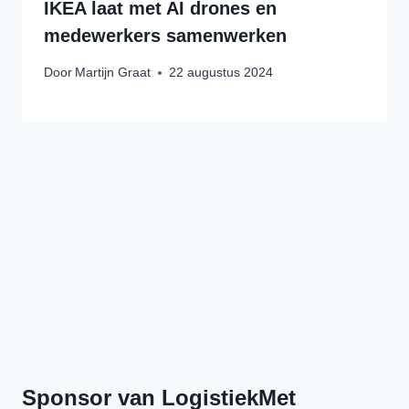
IKEA laat met AI drones en
medewerkers samenwerken
Door
Martijn Graat
22 augustus 2024
Previous
Show
Next
Episode
Episodes
Episod
Show
List
Podcast
Information
Sponsor van LogistiekMet