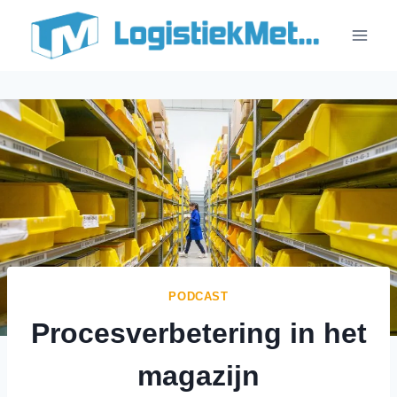
Doorgaan
naar
inhoud
PODCAST
Procesverbetering in het
magazijn