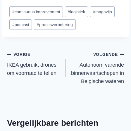
Bericht
#
continuous improvement
#
logistiek
#
magazijn
tags:
#
podcast
#
procesverbetering
Bericht
VORIGE
VOLGENDE
IKEA gebruikt drones
Autonoom varende
navigatie
om voorraad te tellen
binnenvaartschepen in
Belgische wateren
Vergelijkbare berichten