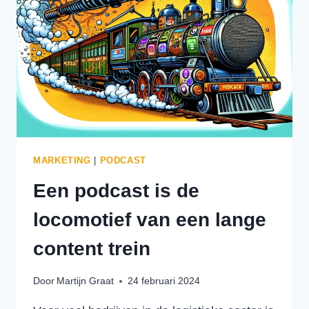
GENERATION:
EEN
NIEUWE
MARKETINGAANPAK
IN
DE
LOGISTIEK
MARKETING
|
PODCAST
Een podcast is de
locomotief van een lange
content trein
Door
Martijn Graat
24 februari 2024