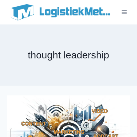
Doorgaan
naar
inhoud
thought leadership