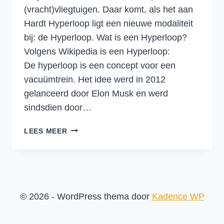
(vracht)vliegtuigen. Daar komt, als het aan
Hardt Hyperloop ligt een nieuwe modaliteit
bij: de Hyperloop. Wat is een Hyperloop?
Volgens Wikipedia is een Hyperloop:
De hyperloop is een concept voor een
vacuümtrein. Het idee werd in 2012
gelanceerd door Elon Musk en werd
sindsdien door…
DE
LEES MEER
IMPACT
VAN
DE
HYPERLOOP
OP
© 2026 - WordPress thema door
Kadence WP
DE
LOGISTIEKE
SECTOR