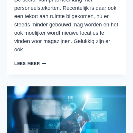
personeelstekorten. Recentelijk is daar ook
een tekort aan ruimte bijgekomen, nu er
steeds minder gebouwd mag worden en het
ook moelijker wordt nieuwe locaties te
vinden voor magazijnen. Gelukkig zijn er
ook…
HOGERE
LEES MEER
EFFICIËNTIE
IN
HET
MAGAZIJN:
VAN
MENS
NAAR
MACHINE