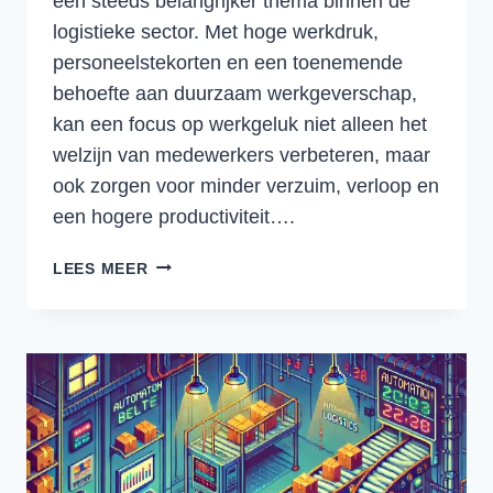
een steeds belangrijker thema binnen de
logistieke sector. Met hoge werkdruk,
personeelstekorten en een toenemende
behoefte aan duurzaam werkgeverschap,
kan een focus op werkgeluk niet alleen het
welzijn van medewerkers verbeteren, maar
ook zorgen voor minder verzuim, verloop en
een hogere productiviteit….
VERZUIM
LEES MEER
EN
VERLOOP
VERMINDEREN
IN
DE
LOGISTIEK