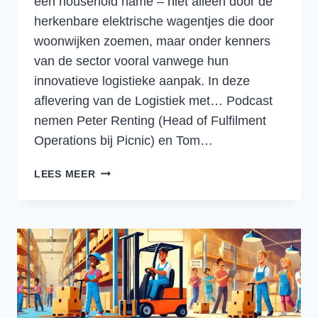
een household name – niet alleen door de
herkenbare elektrische wagentjes die door
woonwijken zoemen, maar onder kenners
van de sector vooral vanwege hun
innovatieve logistieke aanpak. In deze
aflevering van de Logistiek met… Podcast
nemen Peter Renting (Head of Fulfilment
Operations bij Picnic) en Tom…
LOGISTIEKE
LEES MEER
EFFICIËNTIE
BIJ
PICNIC:
MENSEN,
TECHNOLOGIE
EN
VASTGOED.