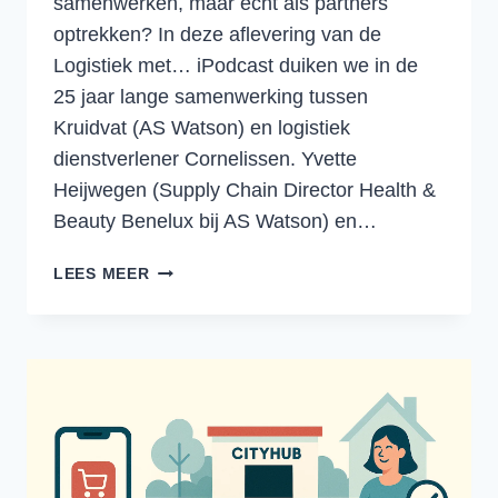
samenwerken, maar écht als partners
optrekken? In deze aflevering van de
Logistiek met… iPodcast duiken we in de
25 jaar lange samenwerking tussen
Kruidvat (AS Watson) en logistiek
dienstverlener Cornelissen. Yvette
Heijwegen (Supply Chain Director Health &
Beauty Benelux bij AS Watson) en…
SAMENWERKEN
LEES MEER
IN
DE
LOGISTIEK:
HOE
KRUIDVAT
EN
CORNELISSEN
AL