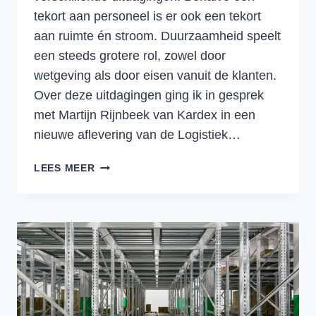
tekort aan personeel is er ook een tekort
aan ruimte én stroom. Duurzaamheid speelt
een steeds grotere rol, zowel door
wetgeving als door eisen vanuit de klanten.
Over deze uitdagingen ging ik in gesprek
met Martijn Rijnbeek van Kardex in een
nieuwe aflevering van de Logistiek…
MECHANISATIE
LEES MEER
IN
HET
MAGAZIJN:
HOGERE
EFFICIËNTIE
EN
BLIJERE
MEDEWERKERS