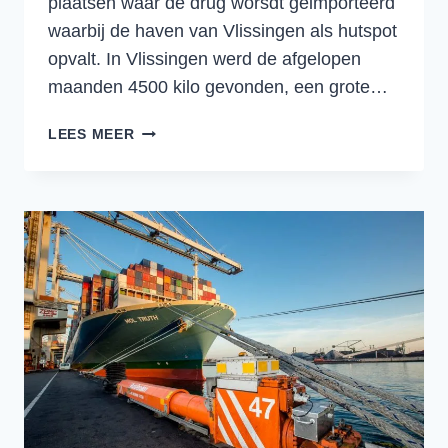
plaatsen waar de drug worsdt geimporteerd
waarbij de haven van Vlissingen als hutspot
opvalt. In Vlissingen werd de afgelopen
maanden 4500 kilo gevonden, een grote…
MEER
LEES MEER
BLAUW
IN
DE
HAVENS,
30%
MEER
COCAÏNE
ONDERSCHEPT