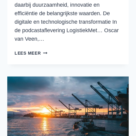
daarbij duurzaamheid, innovatie en
efficiëntie de belangrijkste waarden. De
digitale en technologische transformatie In
de podcastaflevering LogistiekMet… Oscar
van Veen,…
DE
LEES MEER
HAVEN
VAN
DE
TOEKOMST:
HOE
ROTTERDAM
DE
SLIMSTE
HAVEN
TER
WERELD
WORDT