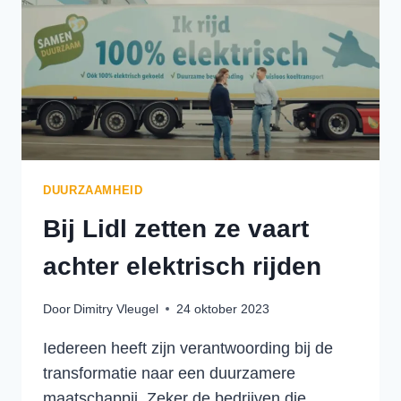
TRANSPORTBEDRIJVEN
KAN
HELPEN
BIJ
ONLINE
ZICHTBAARHEID
DUURZAAMHEID
Bij Lidl zetten ze vaart
achter elektrisch rijden
Door
Dimitry Vleugel
24 oktober 2023
Iedereen heeft zijn verantwoording bij de
transformatie naar een duurzamere
maatschappij. Zeker de bedrijven die