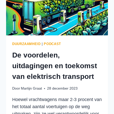
IN
EUROPA
IN
2024
DUURZAAMHEID
|
PODCAST
De voordelen,
uitdagingen en toekomst
van elektrisch transport
Door
Martijn Graat
28 december 2023
Hoewel vrachtwagens maar 2-3 procent van
het totaal aantal voertuigen op de weg
uitmaken, zijn ze wel verantwoordelijk voor