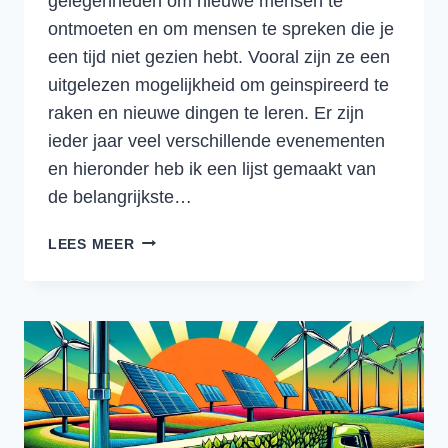
gelegenheden om nieuwe mensen te
ontmoeten en om mensen te spreken die je
een tijd niet gezien hebt. Vooral zijn ze een
uitgelezen mogelijkheid om geinspireerd te
raken en nieuwe dingen te leren. Er zijn
ieder jaar veel verschillende evenementen
en hieronder heb ik een lijst gemaakt van
de belangrijkste…
DE
LEES MEER
BELANGRIJKSTE
TRANSPORT,
LOGISTIEK
EN
SUPPLY
CHAIN
BEURZEN
EN
CONGRESSEN