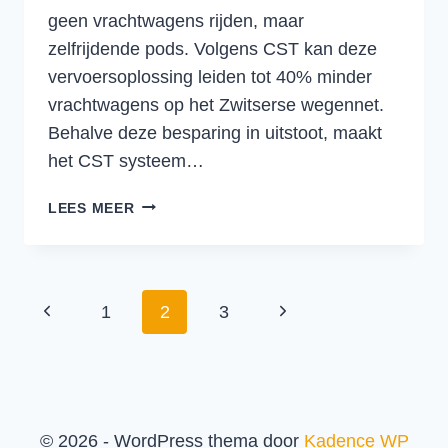
geen vrachtwagens rijden, maar
zelfrijdende pods. Volgens CST kan deze
vervoersoplossing leiden tot 40% minder
vrachtwagens op het Zwitserse wegennet.
Behalve deze besparing in uitstoot, maakt
het CST systeem…
CARGO
LEES MEER
SOUS
TERRAIN:
AMBITIEUS
PLAN
Paginanavigatie
Vorige
Volgende
1
2
3
VOOR
ZELFRIJDENDE
pagina
pagina
ONDERGRONDSE
VRACHTPODS
© 2026 - WordPress thema door
Kadence WP