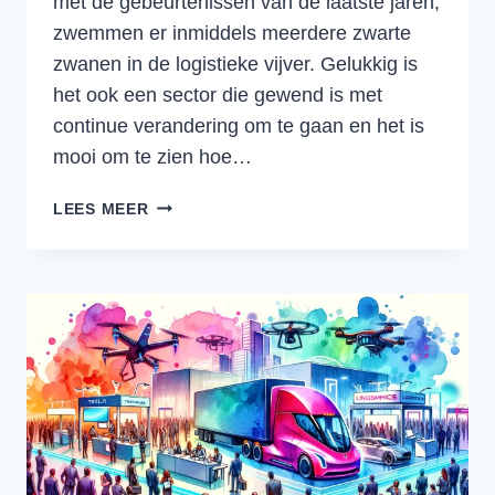
met de gebeurtenissen van de laatste jaren,
zwemmen er inmiddels meerdere zwarte
zwanen in de logistieke vijver. Gelukkig is
het ook een sector die gewend is met
continue verandering om te gaan en het is
mooi om te zien hoe…
DE
LEES MEER
BELANGRIJKSTE
TRENDS
EN
UITDAGINGEN
IN
DE
LOGISTIEKE
SECTOR