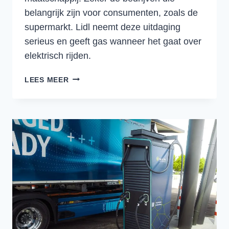
belangrijk zijn voor consumenten, zoals de
supermarkt. Lidl neemt deze uitdaging
serieus en geeft gas wanneer het gaat over
elektrisch rijden.
BIJ
LEES MEER
LIDL
ZETTEN
ZE
VAART
ACHTER
ELEKTRISCH
RIJDEN