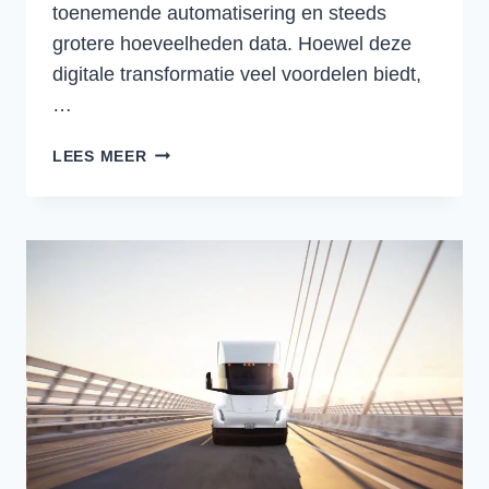
toenemende automatisering en steeds
grotere hoeveelheden data. Hoewel deze
digitale transformatie veel voordelen biedt,
…
HET
LEES MEER
BELANG
VAN
DATA
DELEN
IN
DE
LOGISTIEK