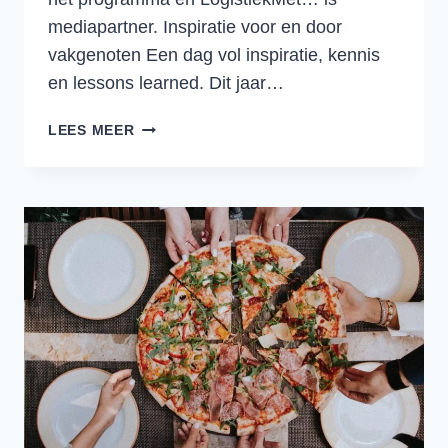
mediapartner. Inspiratie voor en door
vakgenoten Een dag vol inspiratie, kennis
en lessons learned. Dit jaar…
LAAT
LEES MEER
JE
INSPIREREN
OP
DE
LOGISTIEKDAG
NEDERLAND
2023