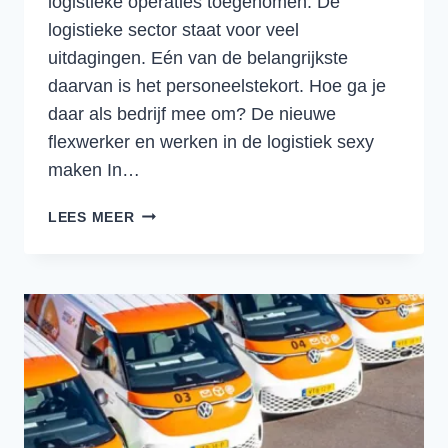
logistieke operaties toegenomen. De
logistieke sector staat voor veel
uitdagingen. Eén van de belangrijkste
daarvan is het personeelstekort. Hoe ga je
daar als bedrijf mee om? De nieuwe
flexwerker en werken in de logistiek sexy
maken In…
DE
LEES MEER
VERANDERENDE
ARBEIDSMARKT
EN
PERSONEELSTEKORTEN
IN
DE
LOGISTIEK