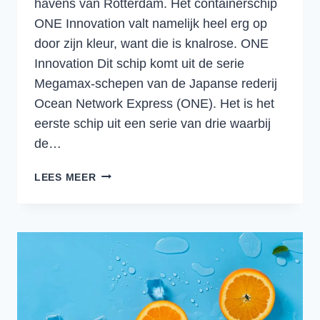
havens van Rotterdam. Het containerschip
ONE Innovation valt namelijk heel erg op
door zijn kleur, want die is knalrose. ONE
Innovation Dit schip komt uit de serie
Megamax-schepen van de Japanse rederij
Ocean Network Express (ONE). Het is het
eerste schip uit een serie van drie waarbij
de…
HET
LEES MEER
KNALROZE
CONTAINERSCHIP
ONE
INNOVATION
DOET
ZIJN
BEST
OM