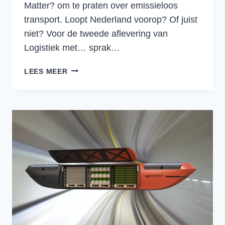
Matter? om te praten over emissieloos
transport. Loopt Nederland voorop? Of juist
niet? Voor de tweede aflevering van
Logistiek met… sprak…
ELEKTRISCH
LEES MEER
VRACHTVERVOER
IN
NEDERLAND.
HOE
STAAN
WE
ER
EIGENLIJK
VOOR?