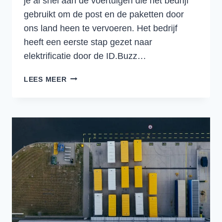
je al snel aan de voertuigen die het bedrijf
gebruikt om de post en de paketten door
ons land heen te vervoeren. Het bedrijf
heeft een eerste stap gezet naar
elektrificatie door de ID.Buzz…
POSTNL
LEES MEER
KIEST
VOOR
DE
ID.BUZZ
ELEKTRISCHE
BUSJES
VAN
VOLKWAGEN