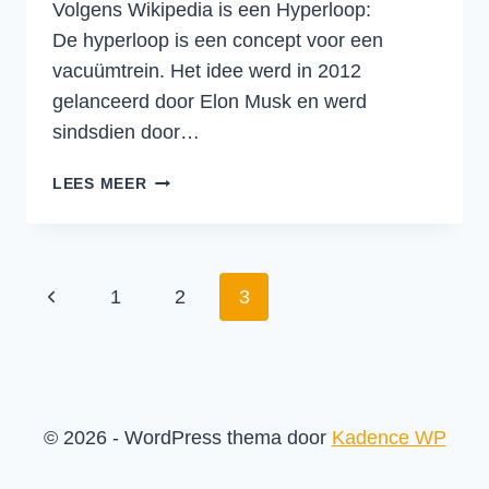
Volgens Wikipedia is een Hyperloop:
De hyperloop is een concept voor een
vacuümtrein. Het idee werd in 2012
gelanceerd door Elon Musk en werd
sindsdien door…
DE
LEES MEER
IMPACT
VAN
DE
HYPERLOOP
Paginanavigatie
Vorige
1
2
3
OP
DE
pagina
LOGISTIEKE
SECTOR
© 2026 - WordPress thema door
Kadence WP